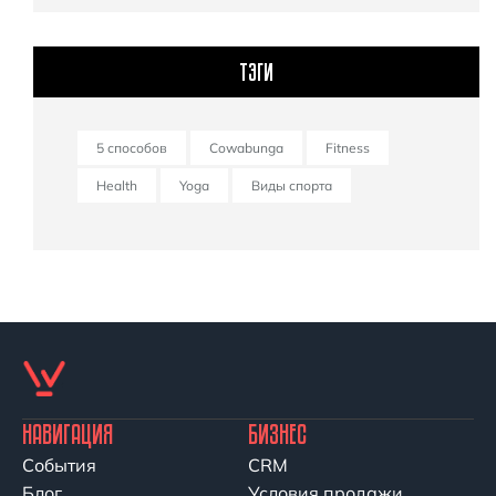
ТЭГИ
5 способов
Cowabunga
Fitness
Health
Yoga
Виды спорта
НАВИГАЦИЯ
БИЗНЕС
События
CRM
Блог
Условия продажи