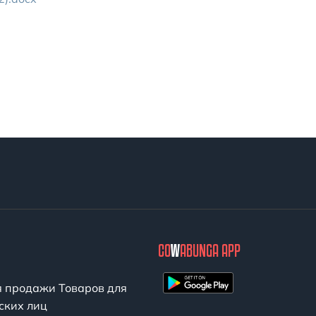
CO
W
ABUNGA APP
я продажи Товаров для
ских лиц