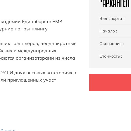
"АРХАНГЕЛ
Вид спорта :
 Академии Единоборств РМК
урнир по грэпплингу
Начало :
ейших грэпплеров, неоднократные
Окончание :
ийских и международных
Стоимость :
бираются организаторами из числа
У ГИ двух весовых категориях, с
или приглашенных участ
).docx