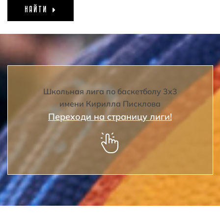
НАЙТИ
Школьная лига по баскетболу 3х3
имени Кирилла Писклова
Переходи на страницу лиги!