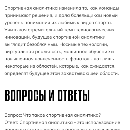
Спортивная аналитика изменила то, как команды
принимают решения, и дала болельщикам новый
уровень понимания их любимых видов спорта.
Учитывая стремительный темп технологических
инноваций, будущее спортивной аналитики
выглядит безоблачным. Носимые технологии,
виртуальная реальность, машинное обучение и
повышенная вовлеченность фанатов - вот лишь
некоторые из областей, которые, как ожидается,
определят будущее этой захватывающей области.
ВОПРОСЫ И ОТВЕТЫ
Вопрос: Что такое спортивная аналитика?
Ответ: Спортивная аналитика - это использование
данных и статистического анализа для улучшения