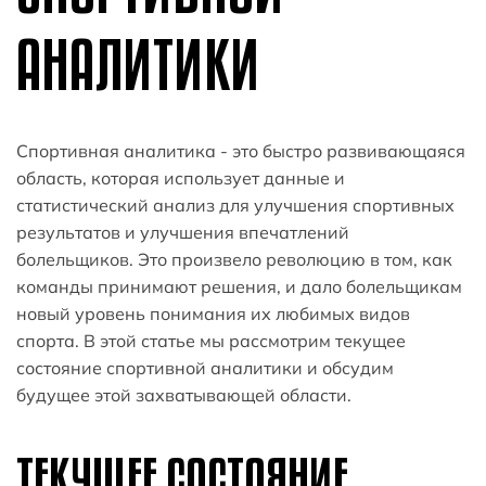
АНАЛИТИКИ
Спортивная аналитика - это быстро развивающаяся
область, которая использует данные и
статистический анализ для улучшения спортивных
результатов и улучшения впечатлений
болельщиков. Это произвело революцию в том, как
команды принимают решения, и дало болельщикам
новый уровень понимания их любимых видов
спорта. В этой статье мы рассмотрим текущее
состояние спортивной аналитики и обсудим
будущее этой захватывающей области.
ТЕКУЩЕЕ СОСТОЯНИЕ