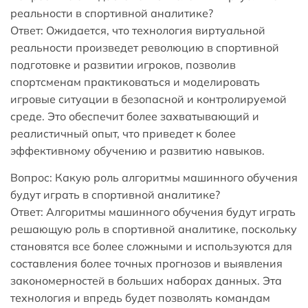
реальности в спортивной аналитике?
Ответ: Ожидается, что технология виртуальной
реальности произведет революцию в спортивной
подготовке и развитии игроков, позволив
спортсменам практиковаться и моделировать
игровые ситуации в безопасной и контролируемой
среде. Это обеспечит более захватывающий и
реалистичный опыт, что приведет к более
эффективному обучению и развитию навыков.
Вопрос: Какую роль алгоритмы машинного обучения
будут играть в спортивной аналитике?
Ответ: Алгоритмы машинного обучения будут играть
решающую роль в спортивной аналитике, поскольку
становятся все более сложными и используются для
составления более точных прогнозов и выявления
закономерностей в больших наборах данных. Эта
технология и впредь будет позволять командам