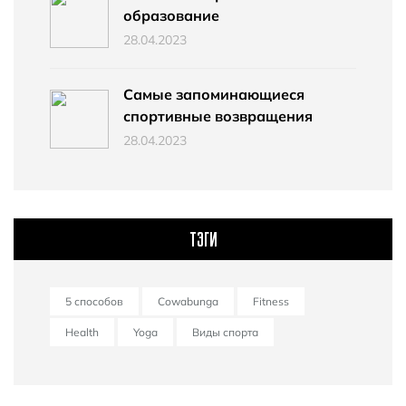
образование
28.04.2023
Самые запоминающиеся
спортивные возвращения
28.04.2023
ТЭГИ
5 способов
Cowabunga
Fitness
Health
Yoga
Виды спорта