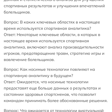
спортивных результатов и улучшения впечатлений
болельщиков.
Вопрос: В каких ключевых областях в настоящее
время используется спортивная аналитика?
Ответ: Некоторые ключевые области, в которых в
настоящее время используется спортивная
аналитика, включают анализ производительности
игроков, предотвращение травм, стратегию игры и
вовлечение болельщиков.
Вопрос: Как носимые технологии повлияют на
спортивную аналитику в будущем?
Ответ: Ожидается, что носимые технологии
предоставят еще больше данных о результатах и
состоянии здоровья спортсменов, что позволит
командам принимать более обоснованные решения.
Вопрос: Что ожидается от технологии виртуальной