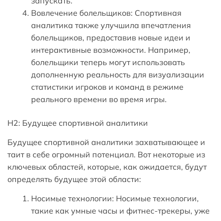
запускать.
Вовлечение болельщиков: Спортивная
аналитика также улучшила впечатления
болельщиков, предоставив новые идеи и
интерактивные возможности. Например,
болельщики теперь могут использовать
дополненную реальность для визуализации
статистики игроков и команд в режиме
реального времени во время игры.
H2: Будущее спортивной аналитики
Будущее спортивной аналитики захватывающее и
таит в себе огромный потенциал. Вот некоторые из
ключевых областей, которые, как ожидается, будут
определять будущее этой области:
Носимые технологии: Носимые технологии,
такие как умные часы и фитнес-трекеры, уже