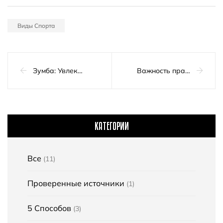
Виды Спорта
Зумба: Увлекательный способ привести себя в форму и зарядиться энергией
Важность правильной техники дыхания во время тренировки
КАТЕГОРИИ
Все
(11)
Проверенные источники
(1)
5 Способов
(3)