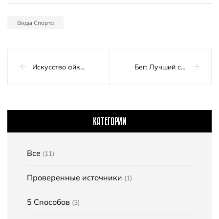
Виды Спорта
Искусство айкидо: Руководство по этой японской боевой науке
Бег: Лучший способ привести себя в форму и оставаться здоровым
КАТЕГОРИИ
Все
(11)
Проверенные источники
(1)
5 Способов
(3)