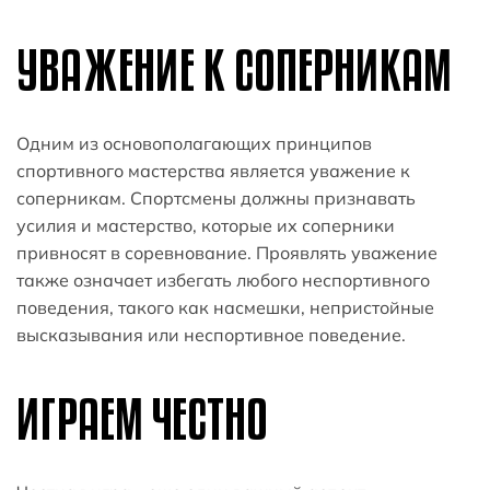
УВАЖЕНИЕ К СОПЕРНИКАМ
Одним из основополагающих принципов
спортивного мастерства является уважение к
соперникам. Спортсмены должны признавать
усилия и мастерство, которые их соперники
привносят в соревнование. Проявлять уважение
также означает избегать любого неспортивного
поведения, такого как насмешки, непристойные
высказывания или неспортивное поведение.
ИГРАЕМ ЧЕСТНО