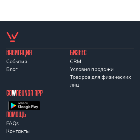
НАВИГАЦИЯ
БИЗНЕС
События
CRM
Блог
Условия продажи
Товаров для физических
лиц
CO
W
ABUNGA APP
ПОМОЩЬ
FAQs
Контакты