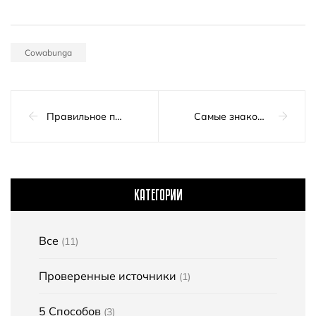
Cowabunga
Правильное питание для эффективных тренировок
Самые знаковые спортивные объекты в мире
КАТЕГОРИИ
Все
(11)
Проверенные источники
(1)
5 Способов
(3)