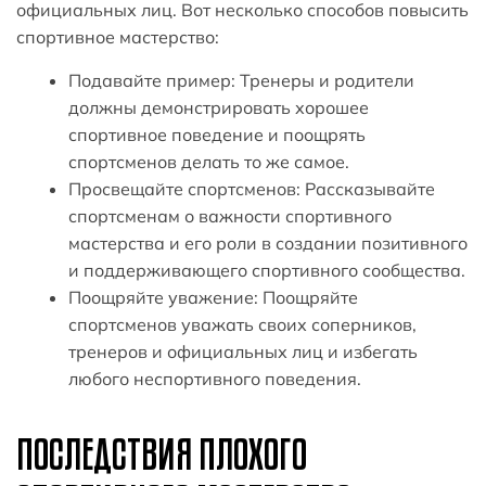
официальных лиц. Вот несколько способов повысить
спортивное мастерство:
Подавайте пример: Тренеры и родители
должны демонстрировать хорошее
спортивное поведение и поощрять
спортсменов делать то же самое.
Просвещайте спортсменов: Рассказывайте
спортсменам о важности спортивного
мастерства и его роли в создании позитивного
и поддерживающего спортивного сообщества.
Поощряйте уважение: Поощряйте
спортсменов уважать своих соперников,
тренеров и официальных лиц и избегать
любого неспортивного поведения.
ПОСЛЕДСТВИЯ ПЛОХОГО