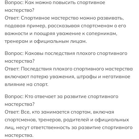
Вопрос: Как можно повысить спортивное
мастерство?
Ответ: Спортивное мастерство можно развивать,
подавая пример, рассказывая спортсменам о его
важности и поощряя уважение к соперникам,
тренерам и официальным лицам.
Вопрос: Каковы последствия плохого спортивного
мастерства?
Ответ: Последствия плохого спортивного мастерства
включают потерю уважения, штрафы и негативное
влияние на спорт.
Вопрос: Кто отвечает за развитие спортивного
мастерства?
Ответ: Все, кто занимается спортом, включая
спортсменов, тренеров, родителей и официальных
лиц, несут ответственность за развитие спортивного
мастерства.