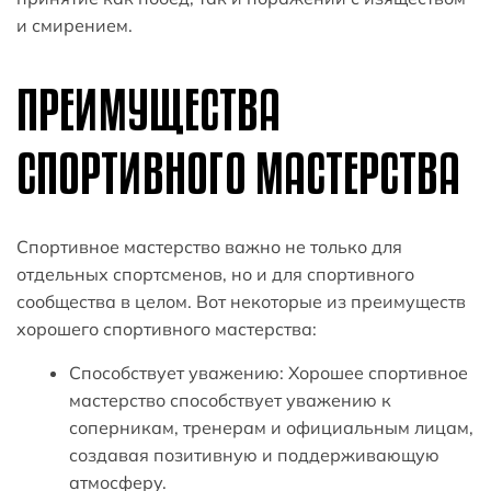
и смирением.
ПРЕИМУЩЕСТВА
СПОРТИВНОГО МАСТЕРСТВА
Спортивное мастерство важно не только для
отдельных спортсменов, но и для спортивного
сообщества в целом. Вот некоторые из преимуществ
хорошего спортивного мастерства:
Способствует уважению: Хорошее спортивное
мастерство способствует уважению к
соперникам, тренерам и официальным лицам,
создавая позитивную и поддерживающую
атмосферу.