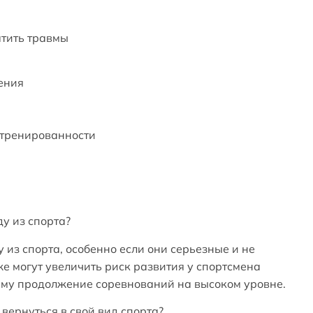
атить травмы
жения
ретренированности
ду из спорта?
у из спорта, особенно если они серьезные и не
е могут увеличить риск развития у спортсмена
 ему продолжение соревнований на высоком уровне.
 вернуться в свой вид спорта?