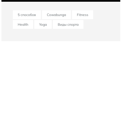
5 способов
Cowabunga
Fitness
Health
Yoga
Виды спорта