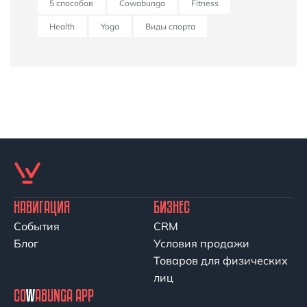
5 способов
Cowabunga
Fitness
Health
Yoga
Виды спорта
НАВИГАЦИЯ
БИЗНЕС
События
CRM
Блог
Условия продажи
Товаров для физических
лиц
CO
W
ABUNGA APP