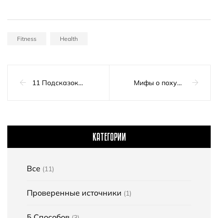
Fitness
Health
11 Подсказок для занятий на свежем воздухе летом в жару и влажность
Мифы о похудении
КАТЕГОРИИ
Все
(11)
Проверенные источники
(1)
5 Способов
(3)